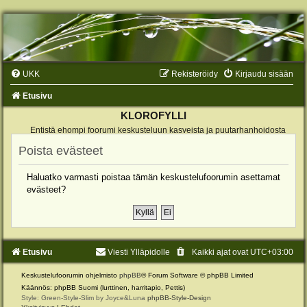
UKK
Rekisteröidy
Kirjaudu sisään
Etusivu
KLOROFYLLI
Entistä ehompi foorumi keskusteluun kasveista ja puutarhanhoidosta
Poista evästeet
Haluatko varmasti poistaa tämän keskustelufoorumin asettamat
evästeet?
Etusivu
Viesti Ylläpidolle
Kaikki ajat ovat
UTC+03:00
Keskustelufoorumin ohjelmisto
phpBB
® Forum Software © phpBB Limited
Käännös: phpBB Suomi (lurttinen, harritapio, Pettis)
Style: Green-Style-Slim by Joyce&Luna
phpBB-Style-Design