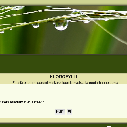
KLOROFYLLI
Entistä ehompi foorumi keskusteluun kasveista ja puutarhanhoidosta
rumin asettamat evästeet?