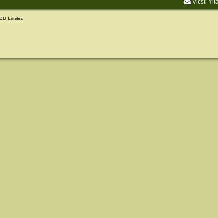
Viesti Yll
BB Limited