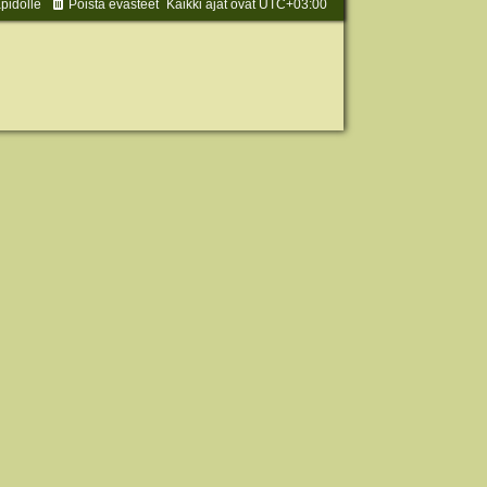
äpidolle
Poista evästeet
Kaikki ajat ovat
UTC+03:00