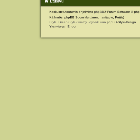
Etusivu
Keskustelufoorumin ohjelmisto
phpBB
® Forum Software © php
Käännös: phpBB Suomi (lurttinen, harritapio, Pettis)
Style: Green-Style-Slim by Joyce&Luna
phpBB-Style-Design
Yksityisyys
|
Ehdot