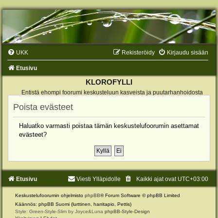
UKK
Rekisteröidy
Kirjaudu sisään
Etusivu
KLOROFYLLI
Entistä ehompi foorumi keskusteluun kasveista ja puutarhanhoidosta
Poista evästeet
Haluatko varmasti poistaa tämän keskustelufoorumin asettamat
evästeet?
Etusivu
Viesti Ylläpidolle
Kaikki ajat ovat
UTC+03:00
Keskustelufoorumin ohjelmisto
phpBB
® Forum Software © phpBB Limited
Käännös: phpBB Suomi (lurttinen, harritapio, Pettis)
Style: Green-Style-Slim by Joyce&Luna
phpBB-Style-Design