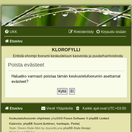
UKK
Rekisteröidy
Kirjaudu sisään
Etusivu
KLOROFYLLI
Entistä ehompi foorumi keskusteluun kasveista ja puutarhanhoidosta
Poista evästeet
Haluatko varmasti poistaa tämän keskustelufoorumin asettamat
evästeet?
Etusivu
Viesti Ylläpidolle
Kaikki ajat ovat
UTC+03:00
Keskustelufoorumin ohjelmisto
phpBB
® Forum Software © phpBB Limited
Käännös: phpBB Suomi (lurttinen, harritapio, Pettis)
Style: Green-Style-Slim by Joyce&Luna
phpBB-Style-Design