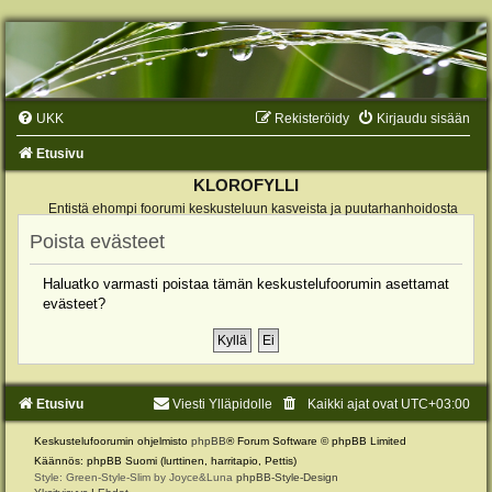
UKK
Rekisteröidy
Kirjaudu sisään
Etusivu
KLOROFYLLI
Entistä ehompi foorumi keskusteluun kasveista ja puutarhanhoidosta
Poista evästeet
Haluatko varmasti poistaa tämän keskustelufoorumin asettamat
evästeet?
Etusivu
Viesti Ylläpidolle
Kaikki ajat ovat
UTC+03:00
Keskustelufoorumin ohjelmisto
phpBB
® Forum Software © phpBB Limited
Käännös: phpBB Suomi (lurttinen, harritapio, Pettis)
Style: Green-Style-Slim by Joyce&Luna
phpBB-Style-Design