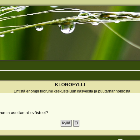
KLOROFYLLI
Entistä ehompi foorumi keskusteluun kasveista ja puutarhanhoidosta
rumin asettamat evästeet?