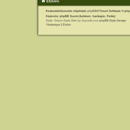
Etusivu
Keskustelufoorumin ohjelmisto
phpBB
® Forum Software © php
Käännös: phpBB Suomi (lurttinen, harritapio, Pettis)
Style: Green-Style-Slim by Joyce&Luna
phpBB-Style-Design
Yksityisyys
|
Ehdot