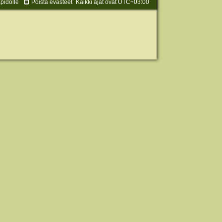
äpidolle
Poista evästeet
Kaikki ajat ovat
UTC+03:00