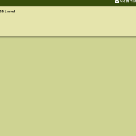
Viesti Yll
BB Limited