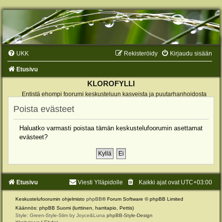
UKK
Rekisteröidy
Kirjaudu sisään
Etusivu
KLOROFYLLI
Entistä ehompi foorumi keskusteluun kasveista ja puutarhanhoidosta
Poista evästeet
Haluatko varmasti poistaa tämän keskustelufoorumin asettamat
evästeet?
Etusivu
Viesti Ylläpidolle
Kaikki ajat ovat
UTC+03:00
Keskustelufoorumin ohjelmisto
phpBB
® Forum Software © phpBB Limited
Käännös: phpBB Suomi (lurttinen, harritapio, Pettis)
Style: Green-Style-Slim by Joyce&Luna
phpBB-Style-Design