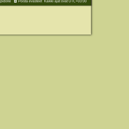
äpidolle
Poista evästeet
Kaikki ajat ovat
UTC+03:00