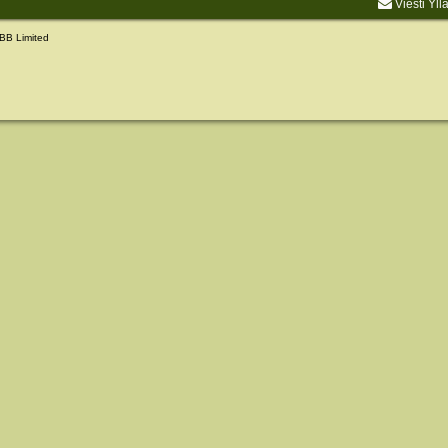
Viesti Yll
BB Limited