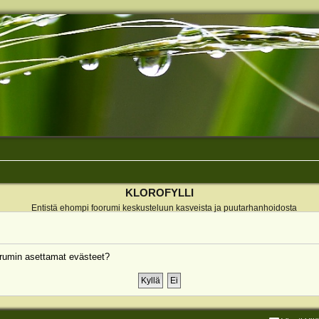
KLOROFYLLI
Entistä ehompi foorumi keskusteluun kasveista ja puutarhanhoidosta
rumin asettamat evästeet?