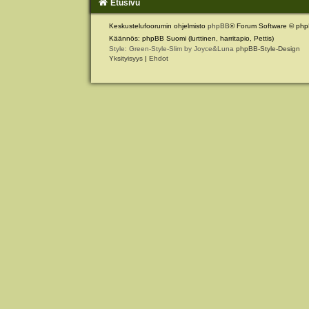
Etusivu
Keskustelufoorumin ohjelmisto
phpBB
® Forum Software © php
Käännös: phpBB Suomi (lurttinen, harritapio, Pettis)
Style: Green-Style-Slim by Joyce&Luna
phpBB-Style-Design
Yksityisyys
|
Ehdot