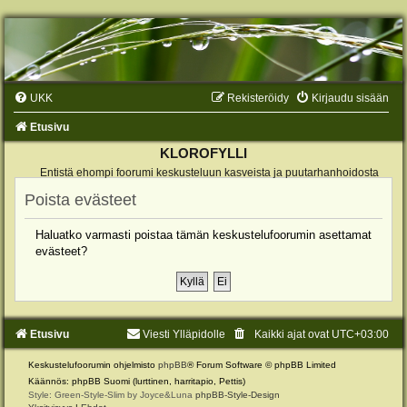
UKK
Rekisteröidy
Kirjaudu sisään
Etusivu
KLOROFYLLI
Entistä ehompi foorumi keskusteluun kasveista ja puutarhanhoidosta
Poista evästeet
Haluatko varmasti poistaa tämän keskustelufoorumin asettamat
evästeet?
Etusivu
Viesti Ylläpidolle
Kaikki ajat ovat
UTC+03:00
Keskustelufoorumin ohjelmisto
phpBB
® Forum Software © phpBB Limited
Käännös: phpBB Suomi (lurttinen, harritapio, Pettis)
Style: Green-Style-Slim by Joyce&Luna
phpBB-Style-Design