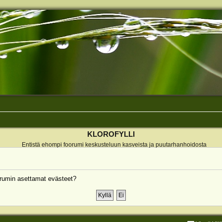
KLOROFYLLI
Entistä ehompi foorumi keskusteluun kasveista ja puutarhanhoidosta
rumin asettamat evästeet?