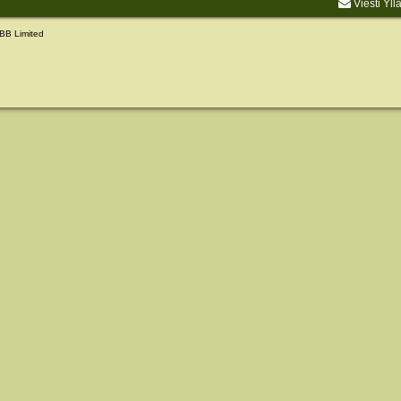
Viesti Yll
BB Limited