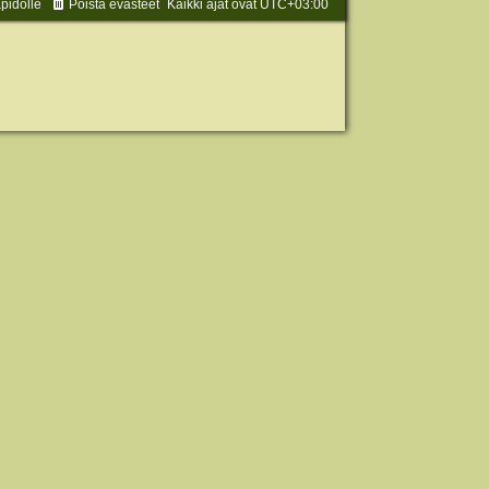
äpidolle
Poista evästeet
Kaikki ajat ovat
UTC+03:00