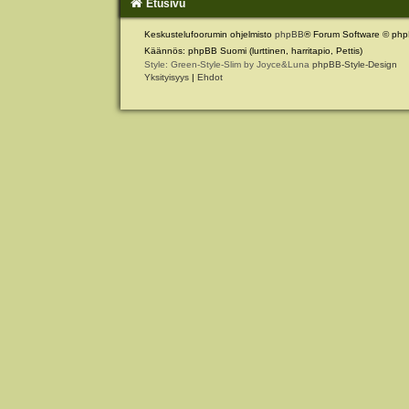
Etusivu
Keskustelufoorumin ohjelmisto
phpBB
® Forum Software © php
Käännös: phpBB Suomi (lurttinen, harritapio, Pettis)
Style: Green-Style-Slim by Joyce&Luna
phpBB-Style-Design
Yksityisyys
|
Ehdot