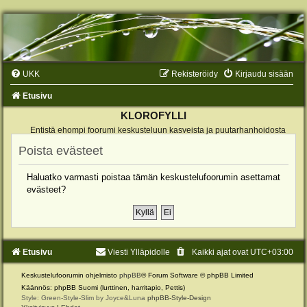
UKK
Rekisteröidy
Kirjaudu sisään
Etusivu
KLOROFYLLI
Entistä ehompi foorumi keskusteluun kasveista ja puutarhanhoidosta
Poista evästeet
Haluatko varmasti poistaa tämän keskustelufoorumin asettamat
evästeet?
Etusivu
Viesti Ylläpidolle
Kaikki ajat ovat
UTC+03:00
Keskustelufoorumin ohjelmisto
phpBB
® Forum Software © phpBB Limited
Käännös: phpBB Suomi (lurttinen, harritapio, Pettis)
Style: Green-Style-Slim by Joyce&Luna
phpBB-Style-Design