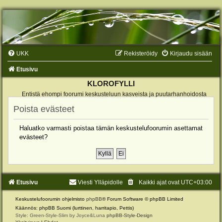
UKK
Rekisteröidy
Kirjaudu sisään
Etusivu
KLOROFYLLI
Entistä ehompi foorumi keskusteluun kasveista ja puutarhanhoidosta
Poista evästeet
Haluatko varmasti poistaa tämän keskustelufoorumin asettamat
evästeet?
Etusivu
Viesti Ylläpidolle
Kaikki ajat ovat
UTC+03:00
Keskustelufoorumin ohjelmisto
phpBB
® Forum Software © phpBB Limited
Käännös: phpBB Suomi (lurttinen, harritapio, Pettis)
Style: Green-Style-Slim by Joyce&Luna
phpBB-Style-Design