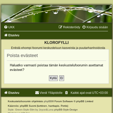
UKK
Rekisteröidy
Kirjaudu sisään
Etusivu
KLOROFYLLI
Entistä ehompi foorumi keskusteluun kasveista ja puutarhanhoidosta
Poista evästeet
Haluatko varmasti poistaa tämän keskustelufoorumin asettamat
evästeet?
Etusivu
Viesti Ylläpidolle
Kaikki ajat ovat
UTC+03:00
Keskustelufoorumin ohjelmisto
phpBB
® Forum Software © phpBB Limited
Käännös: phpBB Suomi (lurttinen, harritapio, Pettis)
Style: Green-Style-Slim by Joyce&Luna
phpBB-Style-Design