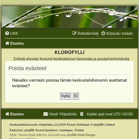
UKK
Rekisteröidy
Kirjaudu sisään
Etusivu
KLOROFYLLI
Entistä ehompi foorumi keskusteluun kasveista ja puutarhanhoidosta
Poista evästeet
Haluatko varmasti poistaa tämän keskustelufoorumin asettamat
evästeet?
Etusivu
Viesti Ylläpidolle
Kaikki ajat ovat
UTC+03:00
Keskustelufoorumin ohjelmisto
phpBB
® Forum Software © phpBB Limited
Käännös: phpBB Suomi (lurttinen, harritapio, Pettis)
Style: Green-Style-Slim by Joyce&Luna
phpBB-Style-Design