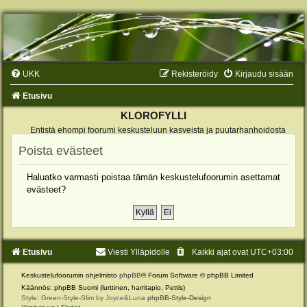
UKK
Rekisteröidy
Kirjaudu sisään
Etusivu
KLOROFYLLI
Entistä ehompi foorumi keskusteluun kasveista ja puutarhanhoidosta
Poista evästeet
Haluatko varmasti poistaa tämän keskustelufoorumin asettamat
evästeet?
Etusivu
Viesti Ylläpidolle
Kaikki ajat ovat
UTC+03:00
Keskustelufoorumin ohjelmisto
phpBB
® Forum Software © phpBB Limited
Käännös: phpBB Suomi (lurttinen, harritapio, Pettis)
Style: Green-Style-Slim by Joyce&Luna
phpBB-Style-Design