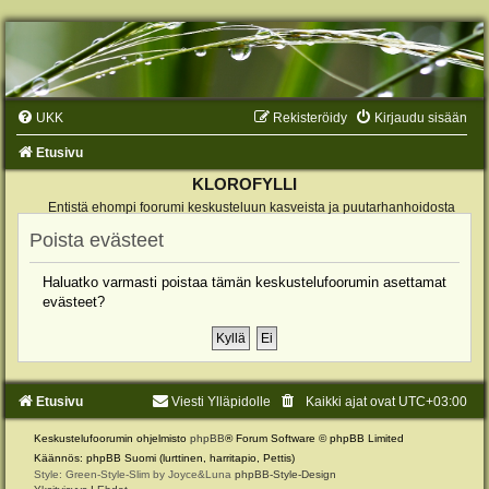
UKK
Rekisteröidy
Kirjaudu sisään
Etusivu
KLOROFYLLI
Entistä ehompi foorumi keskusteluun kasveista ja puutarhanhoidosta
Poista evästeet
Haluatko varmasti poistaa tämän keskustelufoorumin asettamat
evästeet?
Etusivu
Viesti Ylläpidolle
Kaikki ajat ovat
UTC+03:00
Keskustelufoorumin ohjelmisto
phpBB
® Forum Software © phpBB Limited
Käännös: phpBB Suomi (lurttinen, harritapio, Pettis)
Style: Green-Style-Slim by Joyce&Luna
phpBB-Style-Design