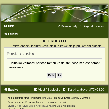
UKK
Rekisteröidy
Kirjaudu sisään
Etusivu
KLOROFYLLI
Entistä ehompi foorumi keskusteluun kasveista ja puutarhanhoidosta
Poista evästeet
Haluatko varmasti poistaa tämän keskustelufoorumin asettamat
evästeet?
Etusivu
Viesti Ylläpidolle
Kaikki ajat ovat
UTC+03:00
Keskustelufoorumin ohjelmisto
phpBB
® Forum Software © phpBB Limited
Käännös: phpBB Suomi (lurttinen, harritapio, Pettis)
Style: Green-Style-Slim by Joyce&Luna
phpBB-Style-Design