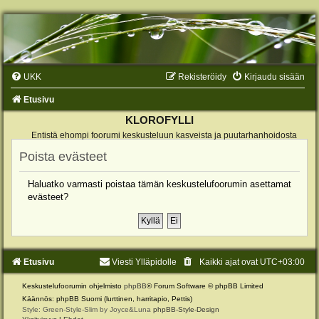
UKK
Rekisteröidy
Kirjaudu sisään
Etusivu
KLOROFYLLI
Entistä ehompi foorumi keskusteluun kasveista ja puutarhanhoidosta
Poista evästeet
Haluatko varmasti poistaa tämän keskustelufoorumin asettamat
evästeet?
Etusivu
Viesti Ylläpidolle
Kaikki ajat ovat
UTC+03:00
Keskustelufoorumin ohjelmisto
phpBB
® Forum Software © phpBB Limited
Käännös: phpBB Suomi (lurttinen, harritapio, Pettis)
Style: Green-Style-Slim by Joyce&Luna
phpBB-Style-Design