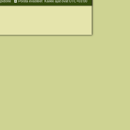
äpidolle
Poista evästeet
Kaikki ajat ovat
UTC+03:00