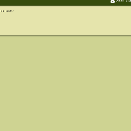
Viesti Yll
BB Limited