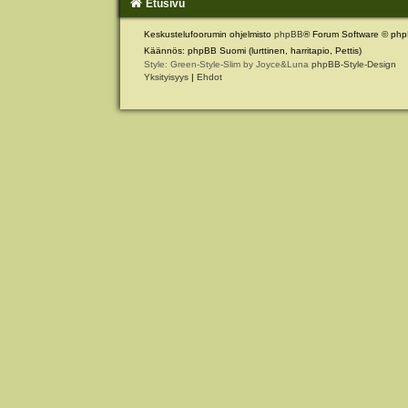
Etusivu
Keskustelufoorumin ohjelmisto
phpBB
® Forum Software © php
Käännös: phpBB Suomi (lurttinen, harritapio, Pettis)
Style: Green-Style-Slim by Joyce&Luna
phpBB-Style-Design
Yksityisyys
|
Ehdot