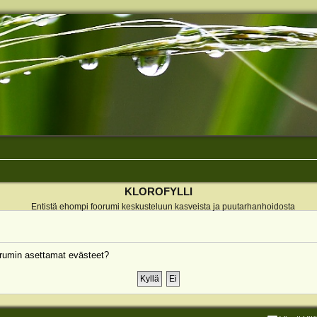
KLOROFYLLI
Entistä ehompi foorumi keskusteluun kasveista ja puutarhanhoidosta
rumin asettamat evästeet?