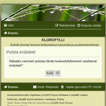
UKK
Rekisteröidy
Kirjaudu sisään
Etusivu
KLOROFYLLI
Entistä ehompi foorumi keskusteluun kasveista ja puutarhanhoidosta
Poista evästeet
Haluatko varmasti poistaa tämän keskustelufoorumin asettamat
evästeet?
Etusivu
Viesti Ylläpidolle
Kaikki ajat ovat
UTC+03:00
Keskustelufoorumin ohjelmisto
phpBB
® Forum Software © phpBB Limited
Käännös: phpBB Suomi (lurttinen, harritapio, Pettis)
Style: Green-Style-Slim by Joyce&Luna
phpBB-Style-Design