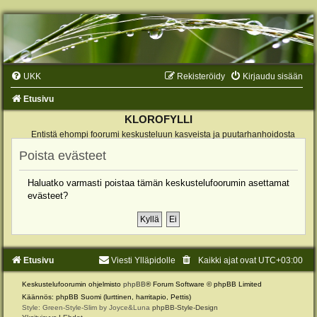
UKK
Rekisteröidy
Kirjaudu sisään
Etusivu
KLOROFYLLI
Entistä ehompi foorumi keskusteluun kasveista ja puutarhanhoidosta
Poista evästeet
Haluatko varmasti poistaa tämän keskustelufoorumin asettamat
evästeet?
Etusivu
Viesti Ylläpidolle
Kaikki ajat ovat
UTC+03:00
Keskustelufoorumin ohjelmisto
phpBB
® Forum Software © phpBB Limited
Käännös: phpBB Suomi (lurttinen, harritapio, Pettis)
Style: Green-Style-Slim by Joyce&Luna
phpBB-Style-Design