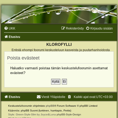
UKK
Rekisteröidy
Kirjaudu sisään
Etusivu
KLOROFYLLI
Entistä ehompi foorumi keskusteluun kasveista ja puutarhanhoidosta
Poista evästeet
Haluatko varmasti poistaa tämän keskustelufoorumin asettamat
evästeet?
Etusivu
Viesti Ylläpidolle
Kaikki ajat ovat
UTC+03:00
Keskustelufoorumin ohjelmisto
phpBB
® Forum Software © phpBB Limited
Käännös: phpBB Suomi (lurttinen, harritapio, Pettis)
Style: Green-Style-Slim by Joyce&Luna
phpBB-Style-Design