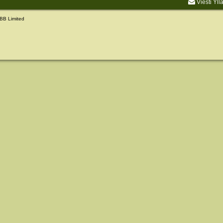
Viesti Yll
BB Limited