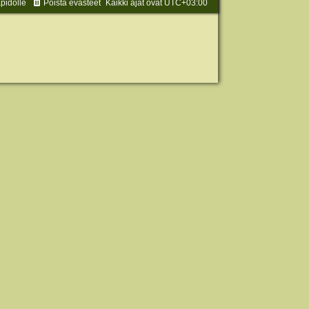
äpidolle
Poista evästeet
Kaikki ajat ovat
UTC+03:00