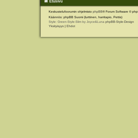
Etusivu
Keskustelufoorumin ohjelmisto
phpBB
® Forum Software © php
Käännös: phpBB Suomi (lurttinen, harritapio, Pettis)
Style: Green-Style-Slim by Joyce&Luna
phpBB-Style-Design
Yksityisyys
|
Ehdot