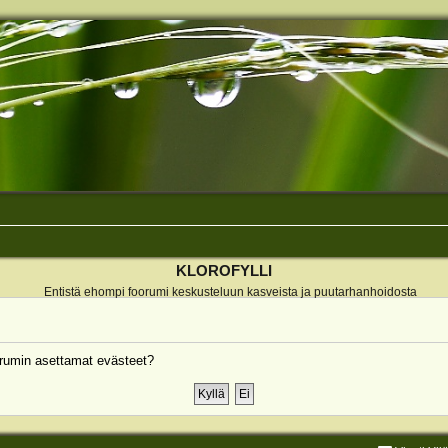
KLOROFYLLI
Entistä ehompi foorumi keskusteluun kasveista ja puutarhanhoidosta
rumin asettamat evästeet?