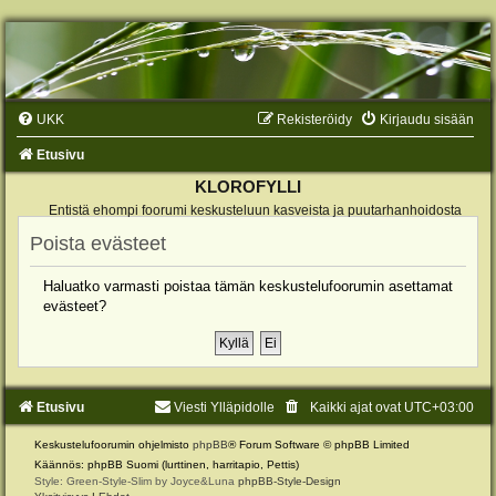
UKK
Rekisteröidy
Kirjaudu sisään
Etusivu
KLOROFYLLI
Entistä ehompi foorumi keskusteluun kasveista ja puutarhanhoidosta
Poista evästeet
Haluatko varmasti poistaa tämän keskustelufoorumin asettamat
evästeet?
Etusivu
Viesti Ylläpidolle
Kaikki ajat ovat
UTC+03:00
Keskustelufoorumin ohjelmisto
phpBB
® Forum Software © phpBB Limited
Käännös: phpBB Suomi (lurttinen, harritapio, Pettis)
Style: Green-Style-Slim by Joyce&Luna
phpBB-Style-Design