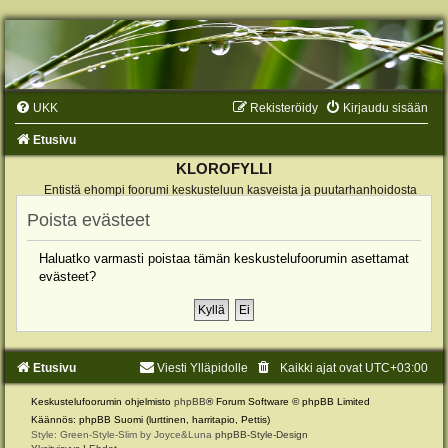
UKK
Rekisteröidy
Kirjaudu sisään
Etusivu
KLOROFYLLI
Entistä ehompi foorumi keskusteluun kasveista ja puutarhanhoidosta
Poista evästeet
Haluatko varmasti poistaa tämän keskustelufoorumin asettamat
evästeet?
Etusivu
Viesti Ylläpidolle
Kaikki ajat ovat
UTC+03:00
Keskustelufoorumin ohjelmisto
phpBB
® Forum Software © phpBB Limited
Käännös: phpBB Suomi (lurttinen, harritapio, Pettis)
Style: Green-Style-Slim by Joyce&Luna
phpBB-Style-Design