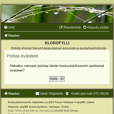
UKK
Rekisteröidy
Kirjaudu sisään
Etusivu
KLOROFYLLI
Entistä ehompi foorumi keskusteluun kasveista ja puutarhanhoidosta
Poista evästeet
Haluatko varmasti poistaa tämän keskustelufoorumin asettamat
evästeet?
Etusivu
Viesti Ylläpidolle
Kaikki ajat ovat
UTC+03:00
Keskustelufoorumin ohjelmisto
phpBB
® Forum Software © phpBB Limited
Käännös: phpBB Suomi (lurttinen, harritapio, Pettis)
Style: Green-Style-Slim by Joyce&Luna
phpBB-Style-Design