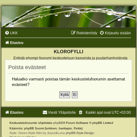
UKK
Rekisteröidy
Kirjaudu sisään
Etusivu
KLOROFYLLI
Entistä ehompi foorumi keskusteluun kasveista ja puutarhanhoidosta
Poista evästeet
Haluatko varmasti poistaa tämän keskustelufoorumin asettamat
evästeet?
Etusivu
Viesti Ylläpidolle
Kaikki ajat ovat
UTC+03:00
Keskustelufoorumin ohjelmisto
phpBB
® Forum Software © phpBB Limited
Käännös: phpBB Suomi (lurttinen, harritapio, Pettis)
Style: Green-Style-Slim by Joyce&Luna
phpBB-Style-Design