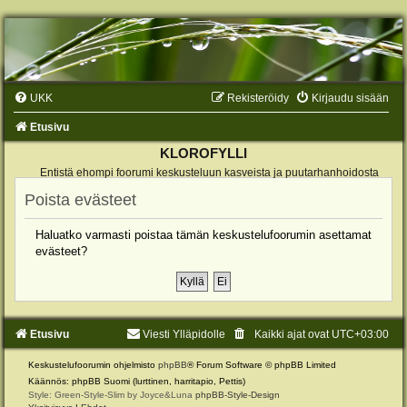
UKK
Rekisteröidy
Kirjaudu sisään
Etusivu
KLOROFYLLI
Entistä ehompi foorumi keskusteluun kasveista ja puutarhanhoidosta
Poista evästeet
Haluatko varmasti poistaa tämän keskustelufoorumin asettamat
evästeet?
Etusivu
Viesti Ylläpidolle
Kaikki ajat ovat
UTC+03:00
Keskustelufoorumin ohjelmisto
phpBB
® Forum Software © phpBB Limited
Käännös: phpBB Suomi (lurttinen, harritapio, Pettis)
Style: Green-Style-Slim by Joyce&Luna
phpBB-Style-Design