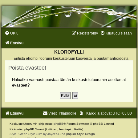
UKK
Rekisteröidy
Kirjaudu sisään
Etusivu
KLOROFYLLI
Entistä ehompi foorumi keskusteluun kasveista ja puutarhanhoidosta
Poista evästeet
Haluatko varmasti poistaa tämän keskustelufoorumin asettamat
evästeet?
Etusivu
Viesti Ylläpidolle
Kaikki ajat ovat
UTC+03:00
Keskustelufoorumin ohjelmisto
phpBB
® Forum Software © phpBB Limited
Käännös: phpBB Suomi (lurttinen, harritapio, Pettis)
Style: Green-Style-Slim by Joyce&Luna
phpBB-Style-Design