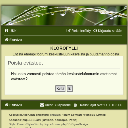
UKK
Rekisteröidy
Kirjaudu sisään
Etusivu
KLOROFYLLI
Entistä ehompi foorumi keskusteluun kasveista ja puutarhanhoidosta
Poista evästeet
Haluatko varmasti poistaa tämän keskustelufoorumin asettamat
evästeet?
Etusivu
Viesti Ylläpidolle
Kaikki ajat ovat
UTC+03:00
Keskustelufoorumin ohjelmisto
phpBB
® Forum Software © phpBB Limited
Käännös: phpBB Suomi (lurttinen, harritapio, Pettis)
Style: Green-Style-Slim by Joyce&Luna
phpBB-Style-Design