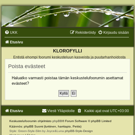
UKK
Rekisteröidy
Kirjaudu sisään
Etusivu
KLOROFYLLI
Entistä ehompi foorumi keskusteluun kasveista ja puutarhanhoidosta
Poista evästeet
Haluatko varmasti poistaa tämän keskustelufoorumin asettamat
evästeet?
Etusivu
Viesti Ylläpidolle
Kaikki ajat ovat
UTC+03:00
Keskustelufoorumin ohjelmisto
phpBB
® Forum Software © phpBB Limited
Käännös: phpBB Suomi (lurttinen, harritapio, Pettis)
Style: Green-Style-Slim by Joyce&Luna
phpBB-Style-Design