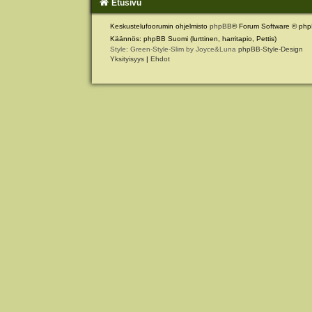
Etusivu
Keskustelufoorumin ohjelmisto
phpBB
® Forum Software © php
Käännös: phpBB Suomi (lurttinen, harritapio, Pettis)
Style: Green-Style-Slim by Joyce&Luna
phpBB-Style-Design
Yksityisyys
|
Ehdot