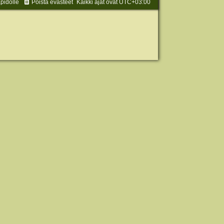
äpidolle
Poista evästeet
Kaikki ajat ovat
UTC+03:00