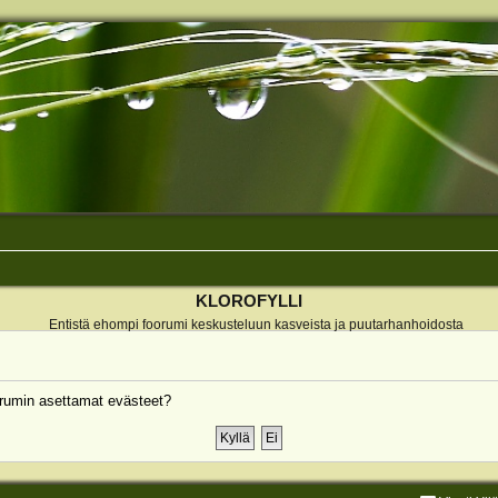
KLOROFYLLI
Entistä ehompi foorumi keskusteluun kasveista ja puutarhanhoidosta
rumin asettamat evästeet?