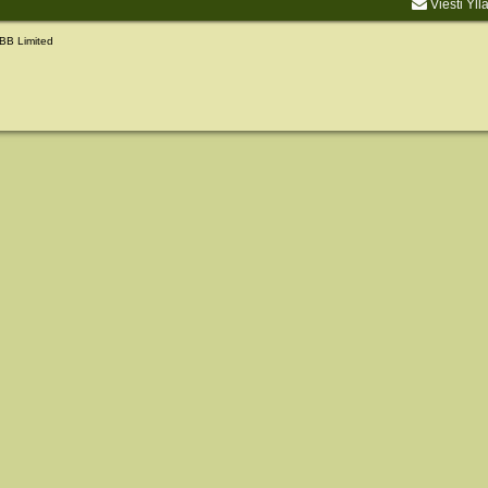
Viesti Yll
BB Limited