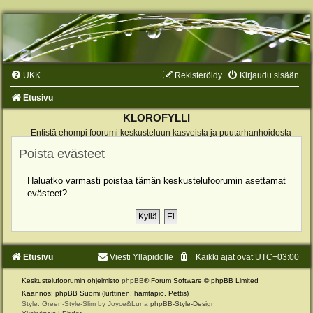
UKK
Rekisteröidy
Kirjaudu sisään
Etusivu
KLOROFYLLI
Entistä ehompi foorumi keskusteluun kasveista ja puutarhanhoidosta
Poista evästeet
Haluatko varmasti poistaa tämän keskustelufoorumin asettamat
evästeet?
Etusivu
Viesti Ylläpidolle
Kaikki ajat ovat
UTC+03:00
Keskustelufoorumin ohjelmisto
phpBB
® Forum Software © phpBB Limited
Käännös: phpBB Suomi (lurttinen, harritapio, Pettis)
Style: Green-Style-Slim by Joyce&Luna
phpBB-Style-Design