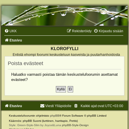
UKK
Rekisteröidy
Kirjaudu sisään
Etusivu
KLOROFYLLI
Entistä ehompi foorumi keskusteluun kasveista ja puutarhanhoidosta
Poista evästeet
Haluatko varmasti poistaa tämän keskustelufoorumin asettamat
evästeet?
Etusivu
Viesti Ylläpidolle
Kaikki ajat ovat
UTC+03:00
Keskustelufoorumin ohjelmisto
phpBB
® Forum Software © phpBB Limited
Käännös: phpBB Suomi (lurttinen, harritapio, Pettis)
Style: Green-Style-Slim by Joyce&Luna
phpBB-Style-Design