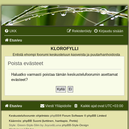
UKK
Rekisteröidy
Kirjaudu sisään
Etusivu
KLOROFYLLI
Entistä ehompi foorumi keskusteluun kasveista ja puutarhanhoidosta
Poista evästeet
Haluatko varmasti poistaa tämän keskustelufoorumin asettamat
evästeet?
Etusivu
Viesti Ylläpidolle
Kaikki ajat ovat
UTC+03:00
Keskustelufoorumin ohjelmisto
phpBB
® Forum Software © phpBB Limited
Käännös: phpBB Suomi (lurttinen, harritapio, Pettis)
Style: Green-Style-Slim by Joyce&Luna
phpBB-Style-Design