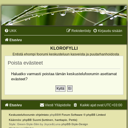
UKK
Rekisteröidy
Kirjaudu sisään
Etusivu
KLOROFYLLI
Entistä ehompi foorumi keskusteluun kasveista ja puutarhanhoidosta
Poista evästeet
Haluatko varmasti poistaa tämän keskustelufoorumin asettamat
evästeet?
Etusivu
Viesti Ylläpidolle
Kaikki ajat ovat
UTC+03:00
Keskustelufoorumin ohjelmisto
phpBB
® Forum Software © phpBB Limited
Käännös: phpBB Suomi (lurttinen, harritapio, Pettis)
Style: Green-Style-Slim by Joyce&Luna
phpBB-Style-Design