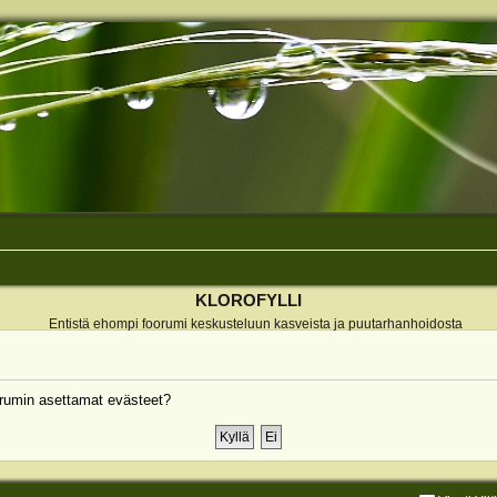
KLOROFYLLI
Entistä ehompi foorumi keskusteluun kasveista ja puutarhanhoidosta
rumin asettamat evästeet?