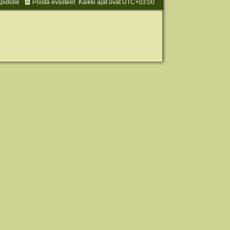
äpidolle
Poista evästeet
Kaikki ajat ovat
UTC+03:00