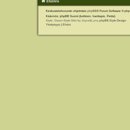
Etusivu
Keskustelufoorumin ohjelmisto
phpBB
® Forum Software © php
Käännös: phpBB Suomi (lurttinen, harritapio, Pettis)
Style: Green-Style-Slim by Joyce&Luna
phpBB-Style-Design
Yksityisyys
|
Ehdot