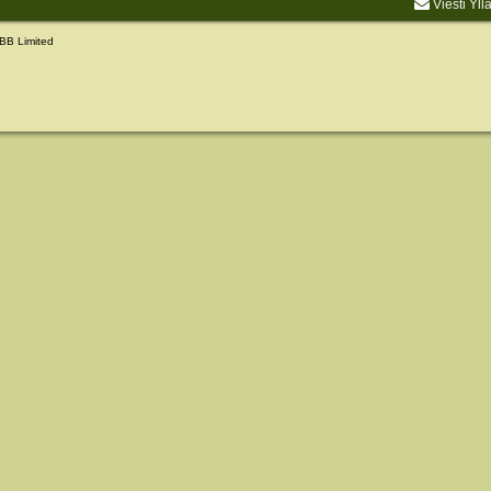
Viesti Yll
BB Limited