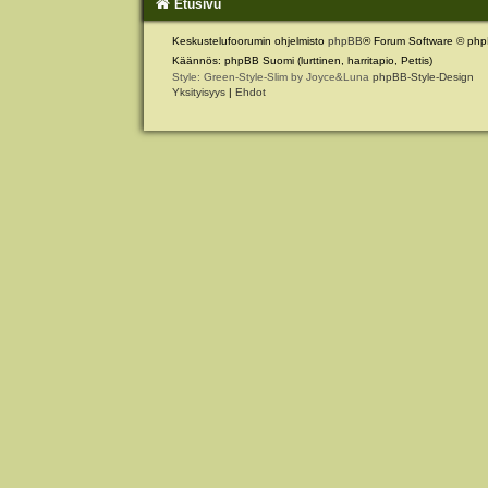
Etusivu
Keskustelufoorumin ohjelmisto
phpBB
® Forum Software © php
Käännös: phpBB Suomi (lurttinen, harritapio, Pettis)
Style: Green-Style-Slim by Joyce&Luna
phpBB-Style-Design
Yksityisyys
|
Ehdot