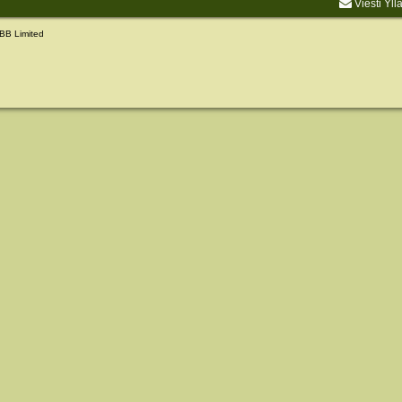
Viesti Yll
BB Limited