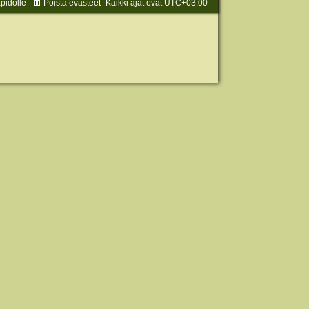
äpidolle
Poista evästeet
Kaikki ajat ovat
UTC+03:00