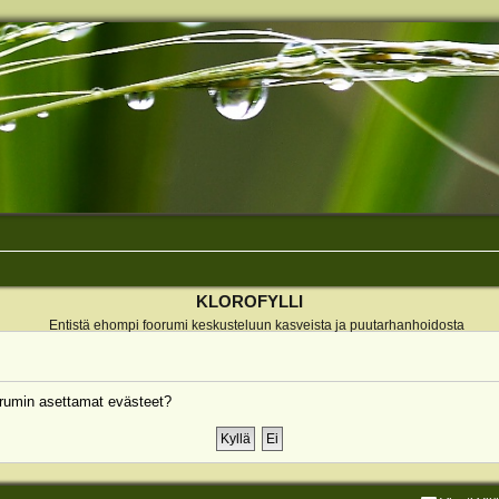
KLOROFYLLI
Entistä ehompi foorumi keskusteluun kasveista ja puutarhanhoidosta
rumin asettamat evästeet?