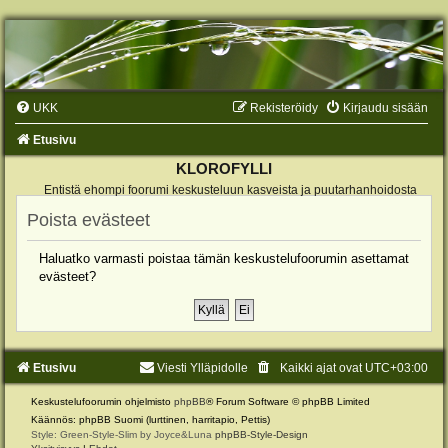
UKK
Rekisteröidy
Kirjaudu sisään
Etusivu
KLOROFYLLI
Entistä ehompi foorumi keskusteluun kasveista ja puutarhanhoidosta
Poista evästeet
Haluatko varmasti poistaa tämän keskustelufoorumin asettamat
evästeet?
Etusivu
Viesti Ylläpidolle
Kaikki ajat ovat
UTC+03:00
Keskustelufoorumin ohjelmisto
phpBB
® Forum Software © phpBB Limited
Käännös: phpBB Suomi (lurttinen, harritapio, Pettis)
Style: Green-Style-Slim by Joyce&Luna
phpBB-Style-Design