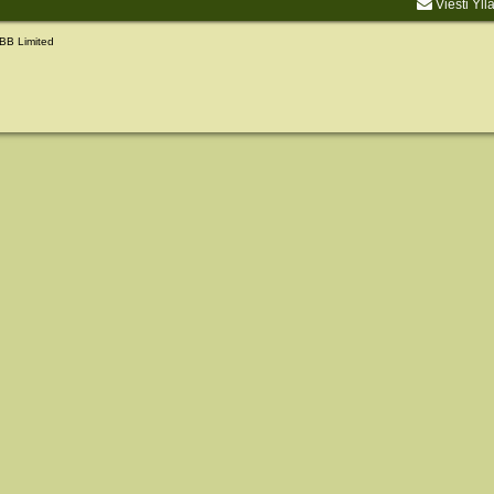
Viesti Yll
BB Limited