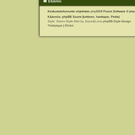
Etusivu
Keskustelufoorumin ohjelmisto
phpBB
® Forum Software © php
Käännös: phpBB Suomi (lurttinen, harritapio, Pettis)
Style: Green-Style-Slim by Joyce&Luna
phpBB-Style-Design
Yksityisyys
|
Ehdot