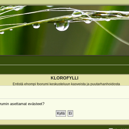
KLOROFYLLI
Entistä ehompi foorumi keskusteluun kasveista ja puutarhanhoidosta
rumin asettamat evästeet?