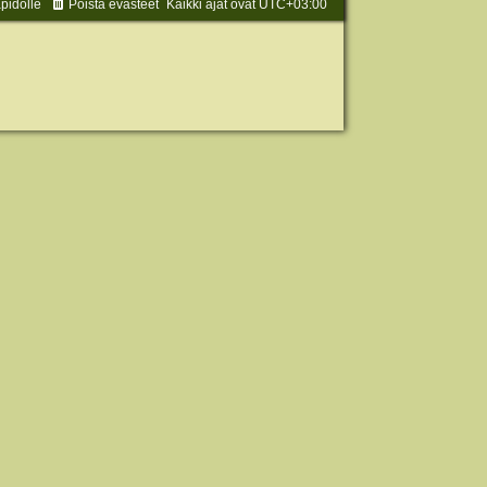
äpidolle
Poista evästeet
Kaikki ajat ovat
UTC+03:00