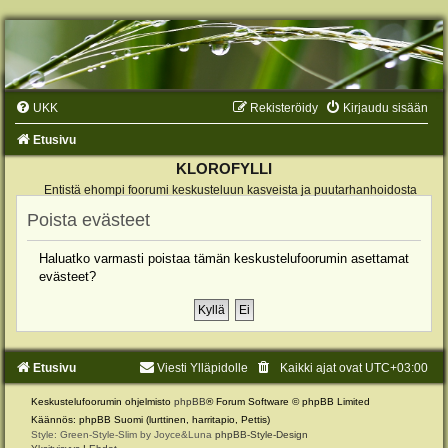
UKK
Rekisteröidy
Kirjaudu sisään
Etusivu
KLOROFYLLI
Entistä ehompi foorumi keskusteluun kasveista ja puutarhanhoidosta
Poista evästeet
Haluatko varmasti poistaa tämän keskustelufoorumin asettamat
evästeet?
Etusivu
Viesti Ylläpidolle
Kaikki ajat ovat
UTC+03:00
Keskustelufoorumin ohjelmisto
phpBB
® Forum Software © phpBB Limited
Käännös: phpBB Suomi (lurttinen, harritapio, Pettis)
Style: Green-Style-Slim by Joyce&Luna
phpBB-Style-Design