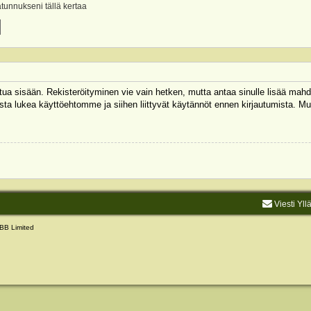
ätunnukseni tällä kertaa
autua sisään. Rekisteröityminen vie vain hetken, mutta antaa sinulle lisää mahd
 Muista lukea käyttöehtomme ja siihen liittyvät käytännöt ennen kirjautumista.
Viesti Yll
BB Limited