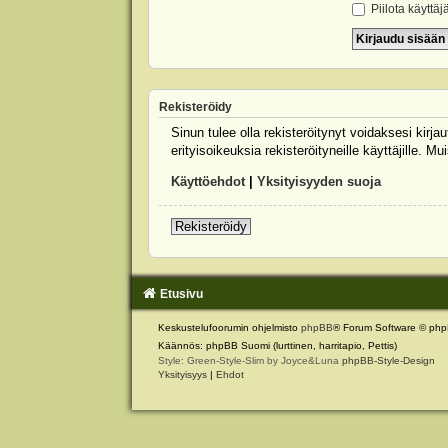
Piilota käyttäj
Rekisteröidy
Sinun tulee olla rekisteröitynyt voidaksesi kirj
erityisoikeuksia rekisteröityneille käyttäjille.
Käyttöehdot
|
Yksityisyyden suoja
Rekisteröidy
Etusivu
Keskustelufoorumin ohjelmisto
phpBB
® Forum Software © php
Käännös: phpBB Suomi (lurttinen, harritapio, Pettis)
Style: Green-Style-Slim by Joyce&Luna
phpBB-Style-Design
Yksityisyys
|
Ehdot