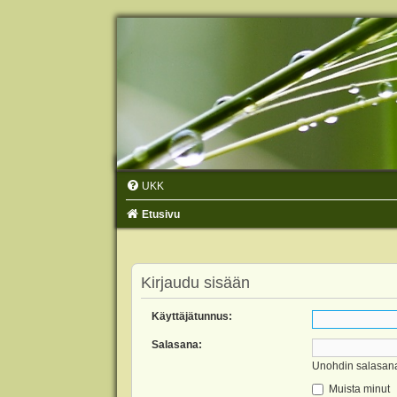
UKK
Etusivu
Kirjaudu sisään
Käyttäjätunnus:
Salasana:
Unohdin salasan
Muista minut