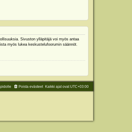
ollisuuksia. Sivuston ylläpitäjä voi myös antaa
 Muista myös lukea keskustelufoorumin säännöt.
äpidolle
Poista evästeet
Kaikki ajat ovat
UTC+03:00