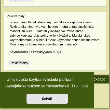
Rekisteröidy
Sinun tulee olla rekisteröitynyt voidaksesi kirjautua sisään.
Rekisteröityminen vie vain hetken, mutta antaa sinulle lisää
mahdollisuuksia. Sivuston ylläpitäjä voi myös antaa
erityisoikeuksia rekisteröityneille käyttäjille. Muista lukea
käyttöehtomme ja siihen liittyvät käytännöt ennen kirjautumista.
Muista myös lukea keskustelufoorumin säännöt.
Käyttöehdot
|
Yksityisyyden suoja
Rekisteröidy
Tämä sivusto käyttää evästeitä parhaan
Etusivu
Viesti Ylläpidolle
Kaikki ajat ovat
UTC+03:00
käyttäjäkokemuksen varmistamiseksi.
Lue lisää
Keskustelufoorumin ohjelmisto
phpBB
® Forum Software © phpBB Limited
Käännös: phpBB Suomi (lurttinen, harritapio, Pettis)
Style: Green-Style-Slim by Joyce&Luna
phpBB-Style-Design
Selvä!
Yksityisyys
|
Ehdot