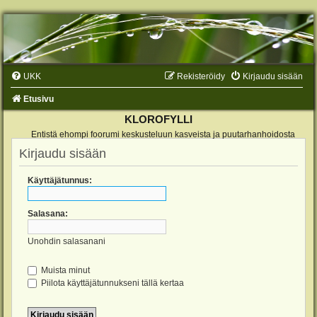
UKK
Rekisteröidy
Kirjaudu sisään
Etusivu
KLOROFYLLI
Entistä ehompi foorumi keskusteluun kasveista ja puutarhanhoidosta
Kirjaudu sisään
Käyttäjätunnus:
Salasana:
Unohdin salasanani
Muista minut
Piilota käyttäjätunnukseni tällä kertaa