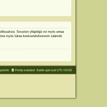
ollisuuksia. Sivuston ylläpitäjä voi myös antaa
 Muista myös lukea keskustelufoorumin säännöt.
äpidolle
Poista evästeet
Kaikki ajat ovat
UTC+03:00