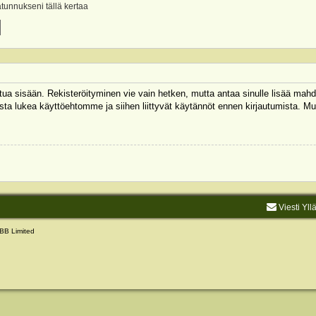
ätunnukseni tällä kertaa
autua sisään. Rekisteröityminen vie vain hetken, mutta antaa sinulle lisää mahd
 Muista lukea käyttöehtomme ja siihen liittyvät käytännöt ennen kirjautumista.
Viesti Yll
BB Limited