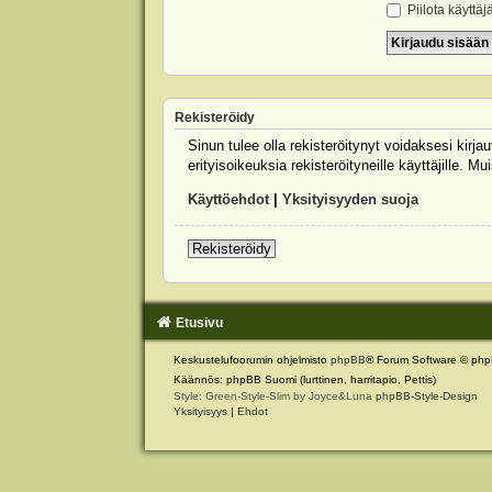
Piilota käyttäj
Rekisteröidy
Sinun tulee olla rekisteröitynyt voidaksesi kirj
erityisoikeuksia rekisteröityneille käyttäjille.
Käyttöehdot
|
Yksityisyyden suoja
Rekisteröidy
Etusivu
Keskustelufoorumin ohjelmisto
phpBB
® Forum Software © php
Käännös: phpBB Suomi (lurttinen, harritapio, Pettis)
Style: Green-Style-Slim by Joyce&Luna
phpBB-Style-Design
Yksityisyys
|
Ehdot