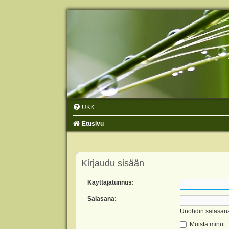
UKK
Etusivu
Kirjaudu sisään
Käyttäjätunnus:
Salasana:
Unohdin salasan
Muista minut