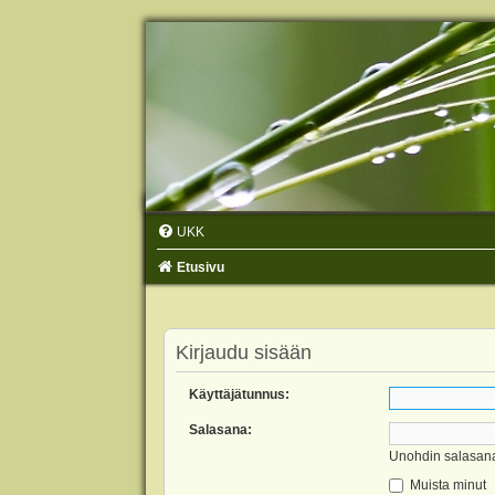
UKK
Etusivu
Kirjaudu sisään
Käyttäjätunnus:
Salasana:
Unohdin salasan
Muista minut