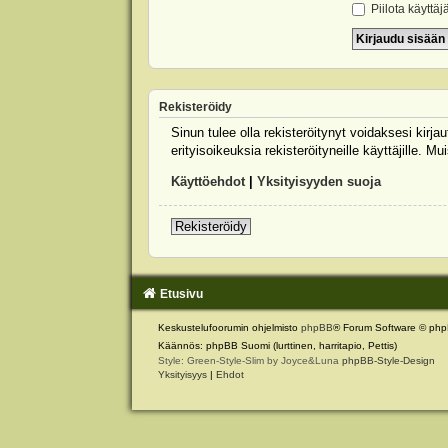
Piilota käyttäj
Rekisteröidy
Sinun tulee olla rekisteröitynyt voidaksesi kirj
erityisoikeuksia rekisteröityneille käyttäjille.
Käyttöehdot
|
Yksityisyyden suoja
Rekisteröidy
Etusivu
Keskustelufoorumin ohjelmisto
phpBB
® Forum Software © php
Käännös: phpBB Suomi (lurttinen, harritapio, Pettis)
Style: Green-Style-Slim by Joyce&Luna
phpBB-Style-Design
Yksityisyys
|
Ehdot