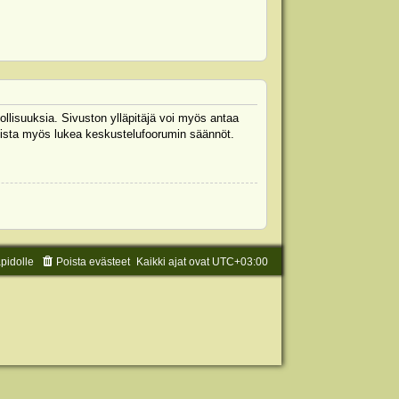
ollisuuksia. Sivuston ylläpitäjä voi myös antaa
 Muista myös lukea keskustelufoorumin säännöt.
äpidolle
Poista evästeet
Kaikki ajat ovat
UTC+03:00