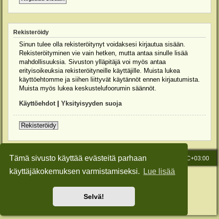
Rekisteröidy
Sinun tulee olla rekisteröitynyt voidaksesi kirjautua sisään.
Rekisteröityminen vie vain hetken, mutta antaa sinulle lisää
mahdollisuuksia. Sivuston ylläpitäjä voi myös antaa
erityisoikeuksia rekisteröityneille käyttäjille. Muista lukea
käyttöehtomme ja siihen liittyvät käytännöt ennen kirjautumista.
Muista myös lukea keskustelufoorumin säännöt.
Käyttöehdot
|
Yksityisyyden suoja
Rekisteröidy
Tämä sivusto käyttää evästeitä parhaan
Etusivu
Viesti Ylläpidolle
Kaikki ajat ovat
UTC+03:00
käyttäjäkokemuksen varmistamiseksi.
Lue lisää
Keskustelufoorumin ohjelmisto
phpBB
® Forum Software © phpBB Limited
Käännös: phpBB Suomi (lurttinen, harritapio, Pettis)
Style: Green-Style-Slim by Joyce&Luna
phpBB-Style-Design
Selvä!
Yksityisyys
|
Ehdot