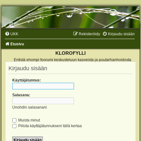
UKK
Rekisteröidy
Kirjaudu sisään
Etusivu
KLOROFYLLI
Entistä ehompi foorumi keskusteluun kasveista ja puutarhanhoidosta
Kirjaudu sisään
Käyttäjätunnus:
Salasana:
Unohdin salasanani
Muista minut
Piilota käyttäjätunnukseni tällä kertaa