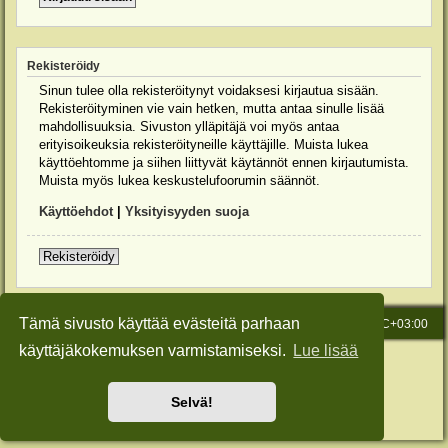
Rekisteröidy
Sinun tulee olla rekisteröitynyt voidaksesi kirjautua sisään.
Rekisteröityminen vie vain hetken, mutta antaa sinulle lisää
mahdollisuuksia. Sivuston ylläpitäjä voi myös antaa
erityisoikeuksia rekisteröityneille käyttäjille. Muista lukea
käyttöehtomme ja siihen liittyvät käytännöt ennen kirjautumista.
Muista myös lukea keskustelufoorumin säännöt.
Käyttöehdot
|
Yksityisyyden suoja
Rekisteröidy
Tämä sivusto käyttää evästeitä parhaan
Etusivu
Viesti Ylläpidolle
Kaikki ajat ovat
UTC+03:00
käyttäjäkokemuksen varmistamiseksi.
Lue lisää
Keskustelufoorumin ohjelmisto
phpBB
® Forum Software © phpBB Limited
Käännös: phpBB Suomi (lurttinen, harritapio, Pettis)
Style: Green-Style-Slim by Joyce&Luna
phpBB-Style-Design
Selvä!
Yksityisyys
|
Ehdot