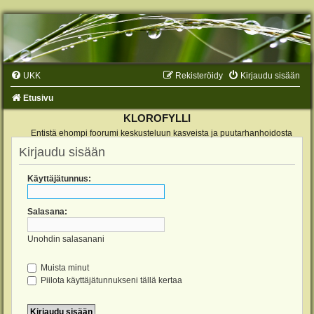
UKK
Rekisteröidy
Kirjaudu sisään
Etusivu
KLOROFYLLI
Entistä ehompi foorumi keskusteluun kasveista ja puutarhanhoidosta
Kirjaudu sisään
Käyttäjätunnus:
Salasana:
Unohdin salasanani
Muista minut
Piilota käyttäjätunnukseni tällä kertaa