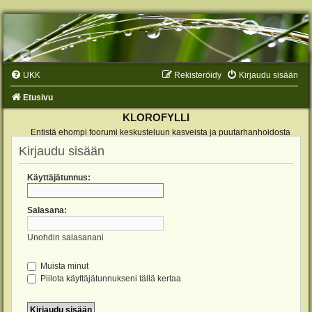
UKK
Rekisteröidy
Kirjaudu sisään
Etusivu
KLOROFYLLI
Entistä ehompi foorumi keskusteluun kasveista ja puutarhanhoidosta
Kirjaudu sisään
Käyttäjätunnus:
Salasana:
Unohdin salasanani
Muista minut
Piilota käyttäjätunnukseni tällä kertaa