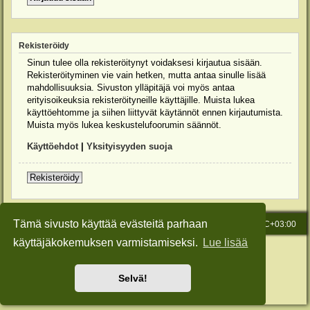
Rekisteröidy
Sinun tulee olla rekisteröitynyt voidaksesi kirjautua sisään.
Rekisteröityminen vie vain hetken, mutta antaa sinulle lisää
mahdollisuuksia. Sivuston ylläpitäjä voi myös antaa
erityisoikeuksia rekisteröityneille käyttäjille. Muista lukea
käyttöehtomme ja siihen liittyvät käytännöt ennen kirjautumista.
Muista myös lukea keskustelufoorumin säännöt.
Käyttöehdot
|
Yksityisyyden suoja
Rekisteröidy
Tämä sivusto käyttää evästeitä parhaan
Etusivu
Viesti Ylläpidolle
Kaikki ajat ovat
UTC+03:00
käyttäjäkokemuksen varmistamiseksi.
Lue lisää
Keskustelufoorumin ohjelmisto
phpBB
® Forum Software © phpBB Limited
Käännös: phpBB Suomi (lurttinen, harritapio, Pettis)
Style: Green-Style-Slim by Joyce&Luna
phpBB-Style-Design
Selvä!
Yksityisyys
|
Ehdot