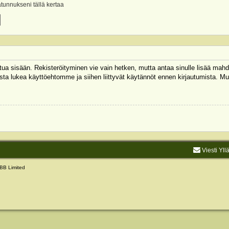
ätunnukseni tällä kertaa
autua sisään. Rekisteröityminen vie vain hetken, mutta antaa sinulle lisää mahd
 Muista lukea käyttöehtomme ja siihen liittyvät käytännöt ennen kirjautumista.
Viesti Yll
BB Limited