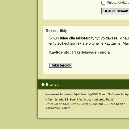
Piilota käyttäj
Rekisteröidy
Sinun tulee olla rekisteröitynyt voidaksesi kirj
erityisoikeuksia rekisteröityneille käyttäjille.
Käyttöehdot
|
Yksityisyyden suoja
Rekisteröidy
Etusivu
Keskustelufoorumin ohjelmisto
phpBB
® Forum Software © php
Käännös: phpBB Suomi (lurttinen, harritapio, Pettis)
Style: Green-Style-Slim by Joyce&Luna
phpBB-Style-Design
Yksityisyys
|
Ehdot