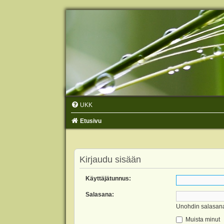
UKK
Etusivu
Kirjaudu sisään
Käyttäjätunnus:
Salasana:
Unohdin salasan
Muista minut