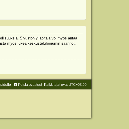
ollisuuksia. Sivuston ylläpitäjä voi myös antaa
 Muista myös lukea keskustelufoorumin säännöt.
äpidolle
Poista evästeet
Kaikki ajat ovat
UTC+03:00