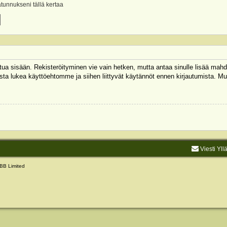
ätunnukseni tällä kertaa
autua sisään. Rekisteröityminen vie vain hetken, mutta antaa sinulle lisää mahd
 Muista lukea käyttöehtomme ja siihen liittyvät käytännöt ennen kirjautumista.
Viesti Yll
BB Limited