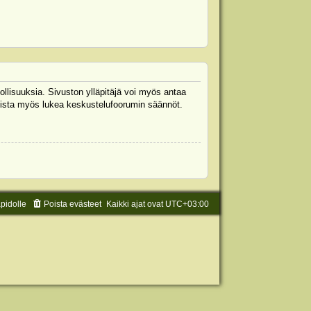
ollisuuksia. Sivuston ylläpitäjä voi myös antaa
 Muista myös lukea keskustelufoorumin säännöt.
äpidolle
Poista evästeet
Kaikki ajat ovat
UTC+03:00