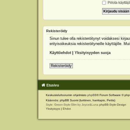
Piilota käyttäj
Rekisteröidy
Sinun tulee olla rekisteröitynyt voidaksesi kirj
erityisoikeuksia rekisteröityneille käyttäjille.
Käyttöehdot
|
Yksityisyyden suoja
Rekisteröidy
Etusivu
Keskustelufoorumin ohjelmisto
phpBB
® Forum Software © php
Käännös: phpBB Suomi (lurttinen, harritapio, Pettis)
Style: Green-Style-Slim by Joyce&Luna
phpBB-Style-Design
Yksityisyys
|
Ehdot