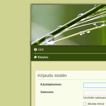
UKK
Etusivu
Kirjaudu sisään
Käyttäjätunnus:
Salasana:
Unohdin salasan
Muista minut